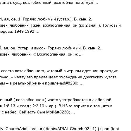
. в знач. сущ. возлюбленный, возлюбленного, муж …
, ое. 1. Горячо любимый (устар.). В. сын. 2.
ек; любовник. | жен. возлюбленная, ой (ко 2 знач.). Толковый
ведова. 1949 1992 …
, ое. Устар. и высок. Горячо любимый. В. сын. 2.
век; любовник. ◁ Возлюбленная, ой; ж …
воего возлюбленного, который в черном одеянии проходит
ально, – наяву это предвещает охлаждение дружеских чувств.
ным – в реальной жизни привлечь&#8230; …
енный ( возлюбленная ) часто употребляется в любовной
 1:8,13 и след.; 2:2,10 и др.). В НЗ го ворится о том, что в
 с небес: Сей есть Сын Мой&#8230; …
: ChurchArial ; src: url( /fonts/ARIAL Church 02.ttf );} span {font