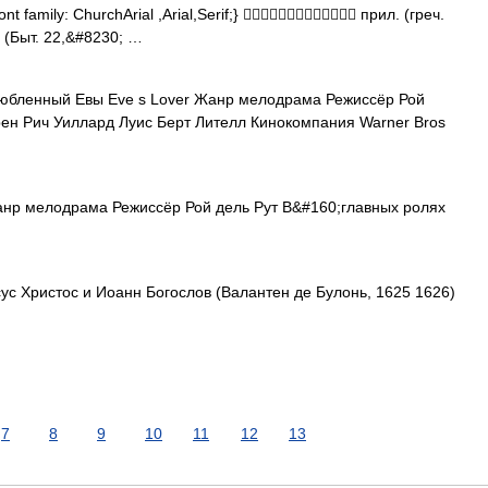
font family: ChurchArial ,Arial,Serif;}  прил. (греч.
(Быт. 22,&#8230; …
бленный Евы Eve s Lover Жанр мелодрама Режиссёр Рой
рен Рич Уиллард Луис Берт Лителл Кинокомпания Warner Bros
нр мелодрама Режиссёр Рой дель Рут В&#160;главных ролях
с Христос и Иоанн Богослов (Валантен де Булонь, 1625 1626)
7
8
9
10
11
12
13