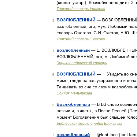
(книжн. устар.). Возлюбленное дитя. 3
Толковый словарь Ушакова
ВОЗЛЮБЛЕННЫЙ
— ВОЗЛЮБЛЕННЫЙ, ая
3
возлюбленный, ого, муж. Любимый челов
словарь Ожегова. С.И. Ожегов, Н.Ю. Ш
Толковый словарь Ожегова
возлюбленный
— 1. ВОЗЛЮБЛЕННЫЙ, ая
4
ВОЗЛЮБЛЕННЫЙ, ого; м. Любимый чело
Энциклопедический словарь
ВОЗЛЮБЛЕННЫЙ
— Увидеть во сне с
5
мимо, глядя на вас укоризненно и печ
Танцевать во сне со своим возлюблен
Сонник Мельникова
Возлюбленный
— В ВЗ слово возлюбл
6
поэзии и, в частн., в Песне Песней (Песн
момент Богоявления был слышен голос
Библейская энциклопедия Брокгауза
возлюбленный
— @font face {font family
7