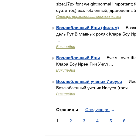
size:17px;font weight:normal !important; 
ἀγαπητός) возлюбленный, драгоценный 
Словарь церковнославянского языка
Возлюбленный Евы (фильм)
— Возлю
8
дель Рут В главных ролях Клара Боу И
…
Википедия
Возлюбленный Евы
— Eve s Lover Жа
9
Клара Боу Ирен Рич Уилл …
Википедия
Возлюбленный ученик Иисуса
— Иису
10
Возлюбленный ученик Иисуса (греч …
Википедия
Страницы
Следующая
→
1
2
3
4
5
6