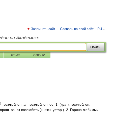
Запомнить сайт
Словарь на свой сайт
RU
едии на Академике
Найти!
Книги
Игры ⚽
озлюбленная, возлюбленное. 1. (кратк. возлюблен,
прош. вр. от возлюбить (книжн. устар.). 2. Горячо любимый